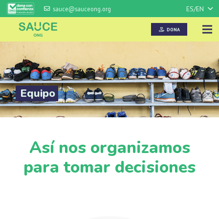
ES/EN
sauce@sauceong.org
DONA
Equipo
Así nos organizamos
para tomar decisiones