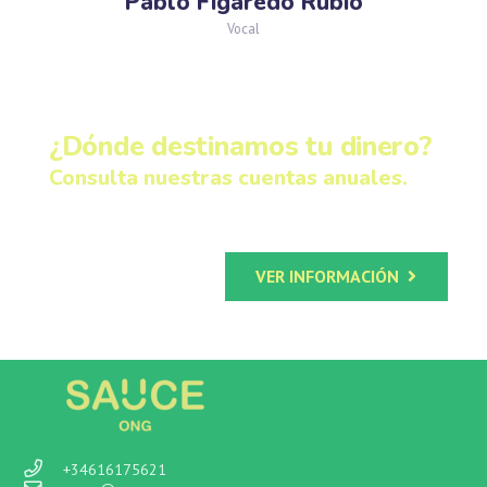
Pablo Figaredo Rubio
Vocal
¿Dónde destinamos tu dinero?
Consulta nuestras cuentas anuales.
VER INFORMACIÓN
+34616175621