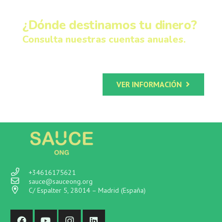
¿Dónde destinamos tu dinero?
Consulta nuestras cuentas anuales.
VER INFORMACIÓN
+34616175621
sauce@sauceong.org
C/ Espalter 5, 28014 – Madrid (España)