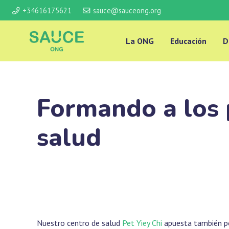
+34616175621
sauce@sauceong.org
La ONG
Educación
D
Formando a los 
salud
Nuestro centro de salud
Pet Yiey Chi
apuesta también po