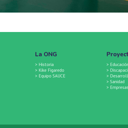
La ONG
Proyec
>
Historia
>
Educació
>
Kike Figaredo
>
Discapac
>
Equipo SAUCE
>
Desarroll
>
Sanidad
>
Empresas