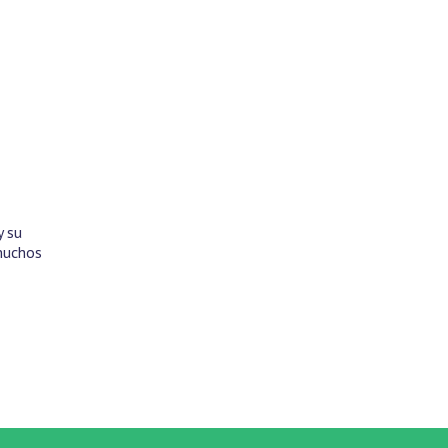
y su
 muchos