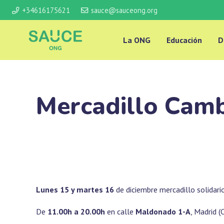
+34616175621
sauce@sauceong.org
La ONG
Educación
D
Mercadillo Cam
Lunes 15 y martes 16
de diciembre mercadillo solidar
De
11.00h a 20.00h
en calle
Maldonado 1-A
, Madrid 