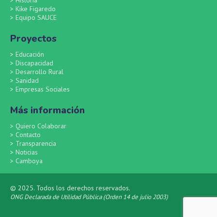
>
Historia
>
Kike Figaredo
>
Equipo SAUCE
Proyectos
>
Educación
>
Discapacidad
>
Desarrollo Rural
>
Sanidad
>
Empresas Sociales
Más información
>
Quiero Colaborar
>
Contacto
>
Transparencia
>
Noticias
>
Camboya
© 2025. Todos los derechos reservados.
ONG Declarada de Utilidad Pública (Orden 14 de julio 2003)