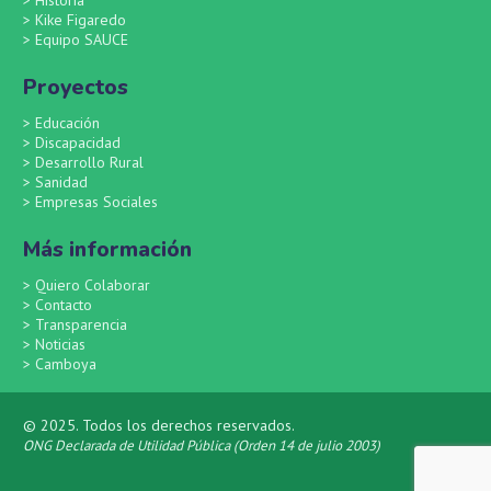
>
Historia
>
Kike Figaredo
>
Equipo SAUCE
Proyectos
>
Educación
>
Discapacidad
>
Desarrollo Rural
>
Sanidad
>
Empresas Sociales
Más información
>
Quiero Colaborar
>
Contacto
>
Transparencia
>
Noticias
>
Camboya
© 2025. Todos los derechos reservados.
ONG Declarada de Utilidad Pública (Orden 14 de julio 2003)