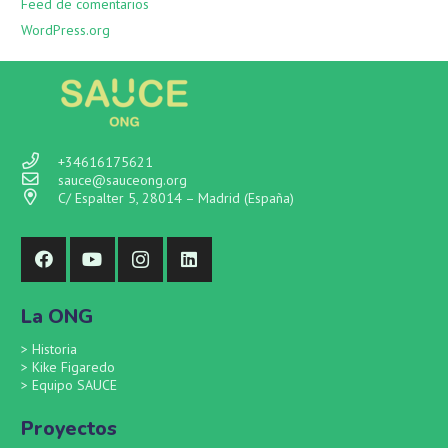
Feed de comentarios
WordPress.org
+34616175621
sauce@sauceong.org
C/ Espalter 5, 28014 – Madrid (España)
La ONG
>
Historia
>
Kike Figaredo
>
Equipo SAUCE
Proyectos