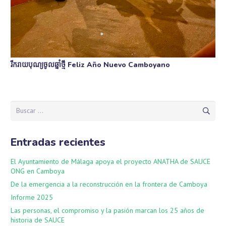
រីករាយបុណ្យចូលឆ្នាំថ្មី Feliz Año Nuevo Camboyano
Buscar:
Entradas recientes
El Ayuntamiento de Málaga apoya el proyecto ANATHA de SAUCE
ONG en Camboya
De la emergencia a la reconstrucción en la frontera de Camboya
Informe 2025
Las personas, el compromiso y la pasión marcan los 25 años de
historia de SAUCE